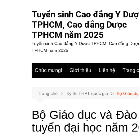
Chuyển
đến
Tuyển sinh Cao đẳng Y Dư
phần
TPHCM, Cao đẳng Dược
nội
TPHCM năm 2025
dung
Tuyển sinh Cao đẳng Y Dược TPHCM, Cao đẳng Dượ
TPHCM năm 2025
Chúc mừng!
Giới thiệu
Liên hệ
Trang 
Trang chủ
Kỳ thi THPT quốc gia
Bộ Giáo dụ
Bộ Giáo dục và Đào 
tuyển đại học năm 