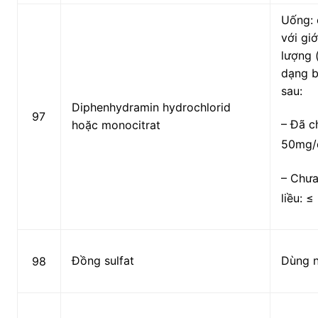
Uống: 
với gi
lượng 
dạng b
sau:
Diphenhydramin hydrochlorid
97
– Đã ch
hoặc monocitrat
50mg/đ
– Chưa
liều:
≤
Đồng sulfat
Dùng 
98