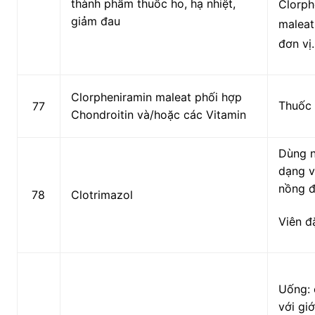
thành phẩm thuốc ho, hạ nhiệt,
Clorph
giảm đau
maleat
đơn vị.
Clorpheniramin maleat phối hợp
Thuốc 
77
Chondroitin và/hoặc các Vitamin
Dùng n
dạng v
nồng 
78
Clotrimazol
Viên đ
Uống: 
với gi