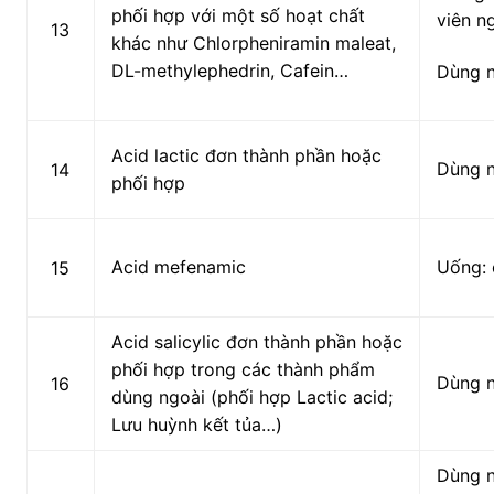
phối hợp với một số hoạt chất
viên n
13
khác như Chlorpheniramin maleat,
DL-methylephedrin, Cafein…
Dùng 
Acid lactic đơn thành phần hoặc
Dùng 
14
phối hợp
Acid mefenamic
Uống: 
15
Acid salicylic đơn thành phần hoặc
phối hợp trong các thành phẩm
Dùng 
16
dùng ngoài (phối hợp Lactic acid;
Lưu huỳnh kết tủa…)
Dùng n