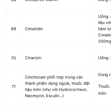
Uống: 
liều vớ
69
Cimetidin
hàm l
Cimeti
200mg
Cinarizin
Uống: 
70
Dùng 
Cinchocain phối hợp trong các
thành phẩm dùng ngoài, thuốc đặt
Thuốc 
71
hậu môn (như với Hydrocortison,
môn
Neomycin, Esculin…)