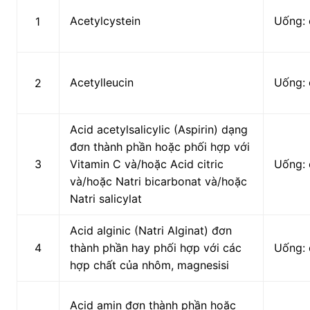
Acetylcystein
Uống: 
1
Acetylleucin
Uống: 
2
Acid acetylsalicylic (Aspirin) dạng
đơn thành phần hoặc phối hợp với
3
Vitamin C và/hoặc Acid citric
Uống: 
và/hoặc Natri bicarbonat và/hoặc
Natri salicylat
Acid alginic (Natri Alginat) đơn
4
thành phần hay phối hợp với các
Uống: 
hợp chất của nhôm, magnesisi
Acid amin đơn thành phần hoặc