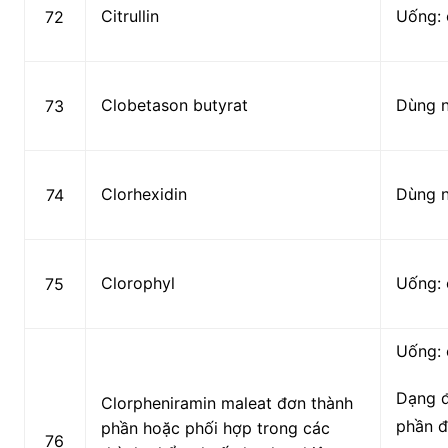
Citrullin
Uống: 
72
Clobetason butyrat
Dùng 
73
Clorhexidin
Dùng 
74
Clorophyl
Uống: 
75
Uống: 
Dạng đ
Clorpheniramin maleat đơn thành
phần đã
phần hoặc phối hợp trong các
76