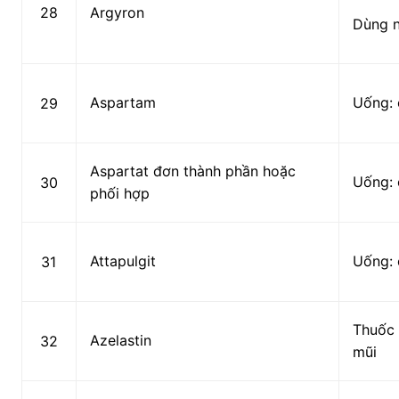
28
Argyron
Dùng 
Aspartam
Uống: 
29
Aspartat đơn thành phần hoặc
Uống: 
30
phối hợp
Attapulgit
Uống: 
31
Thuốc 
Azelastin
32
mũi