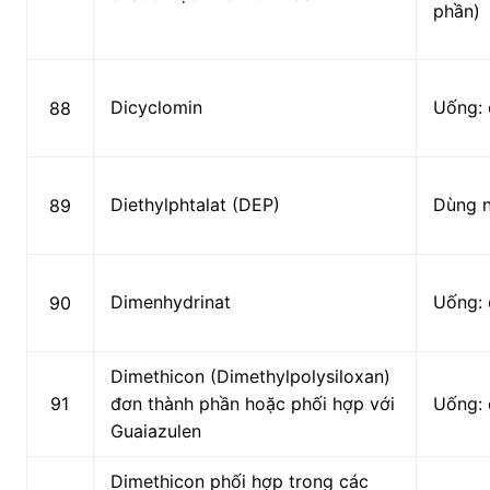
phần)
Dicyclomin
Uống: 
88
Diethylphtalat (DEP)
Dùng 
89
Dimenhydrinat
Uống: 
90
Dimethicon (Dimethylpolysiloxan)
91
đơn thành phần hoặc phối hợp với
Uống: 
Guaiazulen
Dimethicon phối hợp trong các