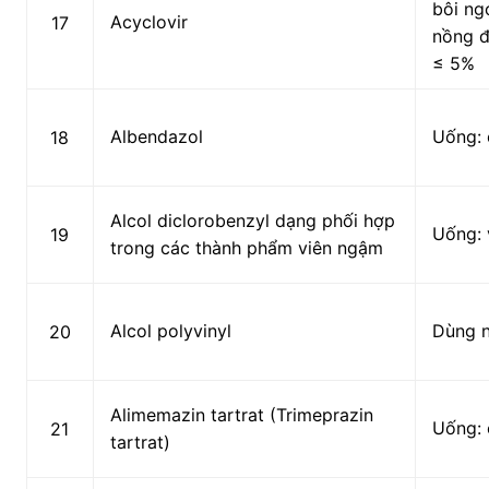
bôi ng
Acyclovir
17
nồng đ
≤ 5%
Albendazol
Uống: 
18
Alcol diclorobenzyl dạng phối hợp
Uống: 
19
trong các thành phẩm viên ngậm
Alcol polyvinyl
Dùng 
20
Alimemazin tartrat (Trimeprazin
Uống: 
21
tartrat)