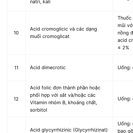
natri, kali
Thuốc 
mũi vớ
Acid cromoglicic và các dạng
10
nồng đ
muối cromoglicat
acid c
≤ 2%
Acid dimecrotic
Uống: 
11
Acid folic đơn thành phần hoặc
phối hợp với sắt và/hoặc các
Uống: 
12
Vitamin nhóm B, khoáng chất,
sorbitol
Uống: 
Acid glycyrrhizinic (Glycyrrhizinat)
bao g