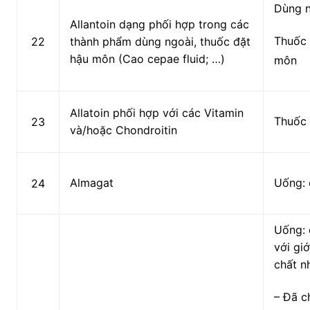
Dùng 
Allantoin dạng phối hợp trong các
Thuốc 
22
thành phẩm dùng ngoài, thuốc đặt
hậu môn (Cao cepae fluid; …)
môn
Allatoin phối hợp với các Vitamin
Thuốc 
23
và/hoặc Chondroitin
Almagat
Uống: 
24
Uống: 
với gi
chất n
– Đã ch