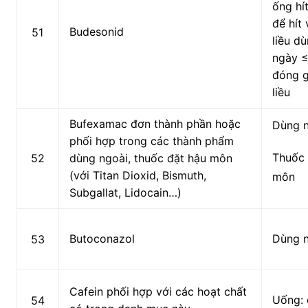
ống hí
để hít 
Budesonid
51
liều dù
ngày 
đóng g
liều
Bufexamac đơn thành phần hoặc
Dùng 
phối hợp trong các thành phẩm
Thuốc 
52
dùng ngoài, thuốc đặt hậu môn
(với Titan Dioxid, Bismuth,
môn
Subgallat, Lidocain…)
Butoconazol
Dùng 
53
Cafein phối hợp với các hoạt chất
Uống: 
54