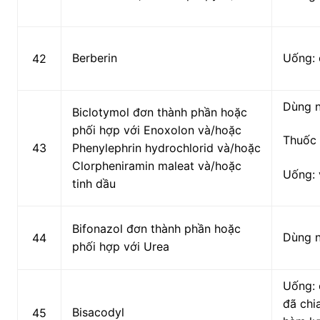
Berberin
Uống: 
42
Dùng 
Biclotymol đơn thành phần hoặc
phối hợp với Enoxolon và/hoặc
Thuốc 
43
Phenylephrin
hydrochlorid
và/hoặc
Clorpheniramin maleat và/hoặc
Uống: 
tinh dầu
Bifonazol đơn thành phần hoặc
Dùng 
44
phối hợp với Urea
Uống: 
đã chia
Bisacodyl
45