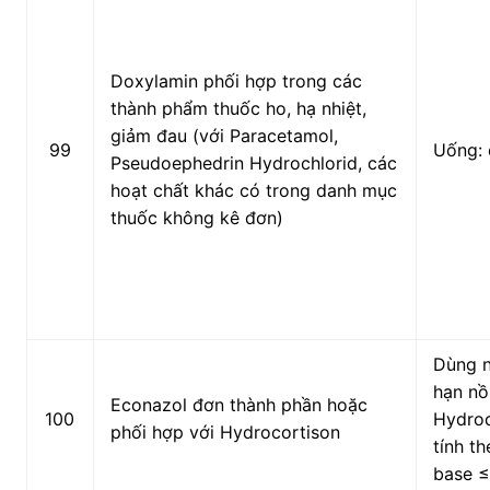
Doxylamin phối hợp trong các
thành phẩm thuốc ho, hạ nhiệt,
giảm đau (với Paracetamol,
99
Uống: 
Pseudoephedrin Hydrochlorid, các
hoạt chất khác có trong danh mục
thuốc không kê đơn)
Dùng n
hạn nồ
Econazol đơn thành phần hoặc
100
Hydroc
phối hợp với Hydrocortison
tính t
base ≤