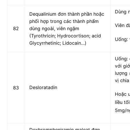
Dùng 
Dequalinium đơn thành phần hoặc
phối hợp trong các thành phẩm
Viên đ
82
dùng ngoài, viên ngậm
(Tyrothricin; Hydrocortison; acid
Uống: 
Glycyrrhetinic; Lidocain…)
Uống: 
với gi
lượng
vị chia
Desloratadin
83
Hoặc u
liều tố
5mg/n
Dexbrompheniramin maleat đơn