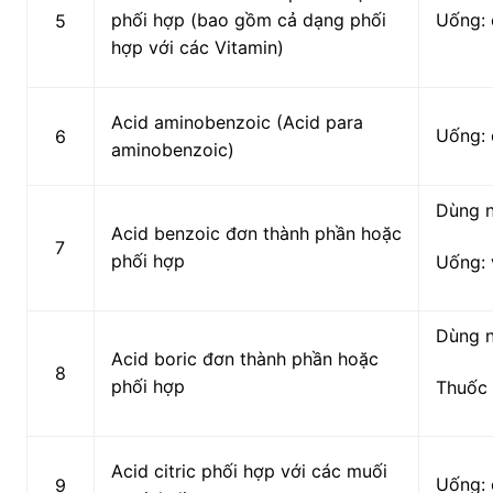
phối hợp (bao gồm cả dạng phối
Uống: 
5
hợp với các Vitamin)
Acid aminobenzoic (Acid para
Uống: 
6
aminobenzoic)
Dùng 
Acid benzoic đơn thành phần hoặc
7
phối hợp
Uống: 
Dùng 
Acid boric đơn thành phần hoặc
8
phối hợp
Thuốc 
Acid citric phối hợp với các muối
Uống: 
9