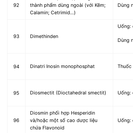
92
thành phẩm dùng ngoài (với Kẽm;
Dùng 
Calamin; Cetrimid…)
Uống: 
93
Dimethinden
Dùng 
Dinatri Inosin monophosphat
Thuốc 
94
Diosmectit (Dioctahedral smectit)
Uống: 
95
Diosmin phối hợp Hesperidin
96
và/hoặc một số cao dược liệu
Uống: 
chứa Flavonoid