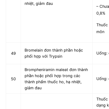
nhiệt, giảm đau
– Chưa
0,
8%
Thuốc 
môn
Bromelain đơn thành phần hoặc
Uống: 
49
phối hợp với Trypsin
Brompheniramin maleat đơn thành
phần hoặc phối hợp trong các
Uống: 
50
thành phẩm thuốc ho, hạ nhiệt,
giảm đau
Thuốc 
dạng k