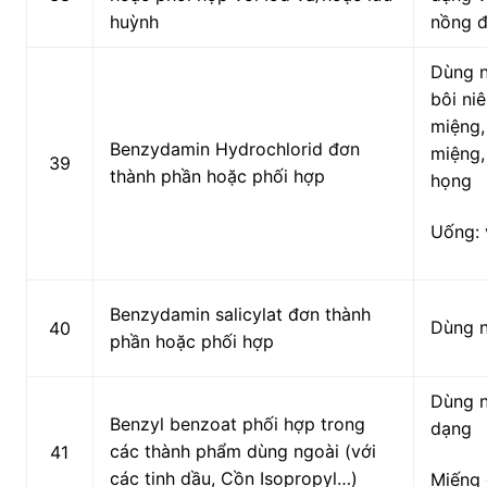
huỳnh
nồng 
Dùng n
bôi ni
miệng,
Benzydamin Hydrochlorid đơn
miệng,
39
thành phần hoặc phối hợp
họng
Uống: 
Benzydamin salicylat đơn thành
Dùng 
40
phần hoặc phối hợp
Dùng n
Benzyl benzoat phối hợp trong
dạng
các thành phẩm dùng ngoài (với
41
các tinh dầu, Cồn Isopropyl…)
Miếng