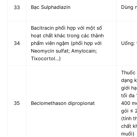
Bạc Sulphadiazin
Dùng 
33
Bacitracin phối hợp với một số
hoạt chất khác trong các thành
34
phẩm viên ngậm (phối hợp với
Uống: 
Neomycin sulfat; Amylocain;
Tixocortol…)
Thuốc 
dạng k
giới h
tối đa
35
Beclomethason dipropionat
400 m
gói ≤ 
(tính 
chất k
muối)