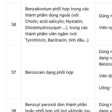
Benzalkonium phối hợp trong các
thành phẩm dùng ngoài (với
Dùng 
Cholin; acid salicylic; Nystatin;
36
Diiodohydroxyquin …), trong các
Viên 
thành phẩm viên ngậm (với
Tyrothricin, Bacitracin, tinh dầu…)
Dùng n
dạng v
Benzo
37
Benzocain dạng phối hợp
Viên đ
Uống: 
Benzoyl peroxid đơn thành phần
Dùng n
38
hoặc phối hợp với Iod và/hoặc lưu
dạng v