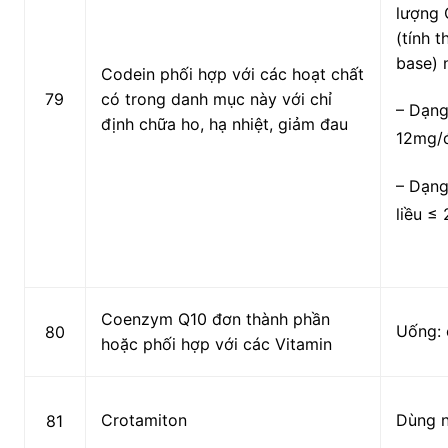
lượng 
(tính 
base) 
Codein phối hợp với các hoạt chất
79
có trong danh mục này với chỉ
– Dạng
định chữa ho, hạ nhiệt, giảm đau
12mg/đ
– Dạng
liều ≤
Coenzym Q10 đơn thành phần
Uống: 
80
hoặc phối hợp với các Vitamin
Crotamiton
Dùng 
81