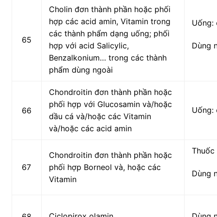
Cholin đơn thành phần hoặc phối
hợp các acid amin, Vitamin trong
Uống: 
các thành phẩm dạng uống; phối
65
hợp với acid Salicylic,
Dùng 
Benzalkonium… trong các thành
phẩm dùng ngoài
Chondroitin đơn thành phần hoặc
phối hợp với Glucosamin và/hoặc
Uống: 
66
dầu cá và/hoặc các Vitamin
và/hoặc các acid amin
Thuốc 
Chondroitin đơn thành phần hoặc
67
phối hợp Borneol và, hoặc các
Dùng 
Vitamin
Ciclopirox olamin
Dùng 
68