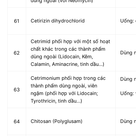
dùng ngoài (với Neomycin)
Cetirizin dihydrochlorid
Uống: 
61
Cetrimid phối hợp với một số hoạt
chất khác trong các thành phẩm
Dùng 
62
dùng ngoài (Lidocain, Kẽm,
Calamin, Aminacrine, tinh dầu…)
Cetrimonium phối hợp trong các
Dùng 
thành phẩm dùng ngoài, viên
63
ngậm (phối hợp với Lidocain;
Uống: 
Tyrothricin, tinh dầu…)
Chitosan (Polyglusam)
Dùng 
64