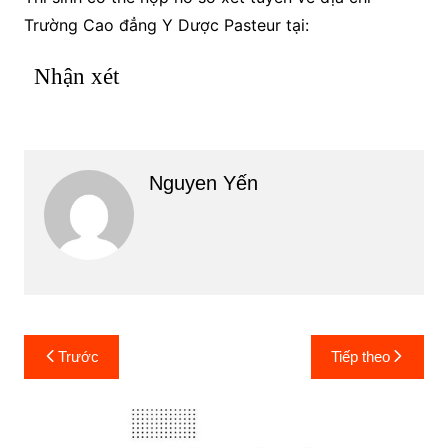
Trường Cao đẳng Y Dược Pasteur tại:
Nhận xét
Nguyen Yến
Điều
Trước
Tiếp theo
hướng
bài
viết