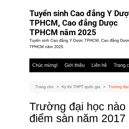
Chuyển
đến
Tuyển sinh Cao đẳng Y Dư
phần
TPHCM, Cao đẳng Dược
nội
TPHCM năm 2025
dung
Tuyển sinh Cao đẳng Y Dược TPHCM, Cao đẳng Dượ
TPHCM năm 2025
Chúc mừng!
Giới thiệu
Liên hệ
Trang 
Trang chủ
Kỳ thi THPT quốc gia
Trường đại
Trường đại học nào 
điểm sàn năm 2017