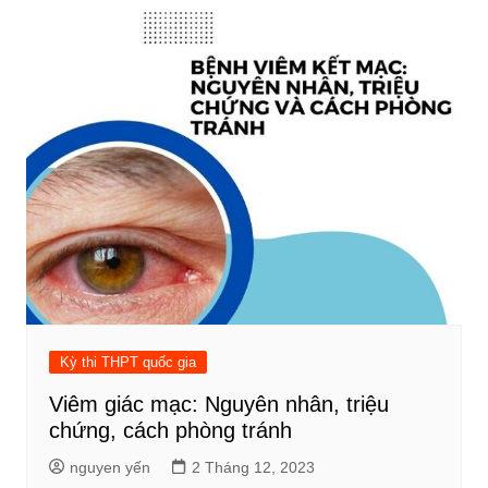
bài
viết
Kỳ thi THPT quốc gia
Viêm giác mạc: Nguyên nhân, triệu
chứng, cách phòng tránh
nguyen yến
2 Tháng 12, 2023