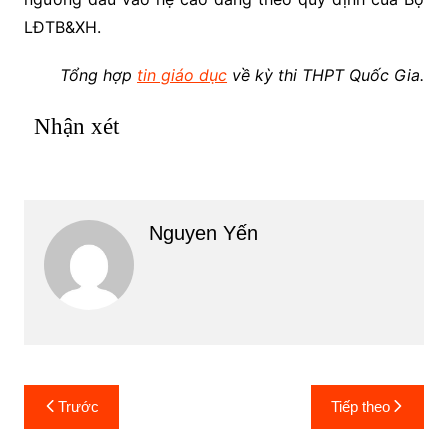
LĐTB&XH.
Tổng hợp
tin giáo dục
về kỳ thi THPT Quốc Gia.
Nhận xét
Nguyen Yến
Điều
Trước
Tiếp theo
hướng