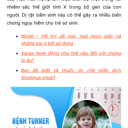
nhiễm sắc thể giới tính X trong bộ gen của con
người. Dị tật bẩm sinh này có thể gây ra nhiều biến
chứng nguy hiểm cho trẻ sơ sinh.
Nicee – Hỗ trợ dễ ngủ, ngủ ngon giấc và
những lưu ý khi sử dụng
Xanax hoạt động như thế nào đối với chứng
lo âu?
Bạn đã biết về thuốc ức chế miễn dịch
Sirolimus chưa?