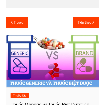
Điều
Trước
Tiếp theo
hướng
bài
viết
Thuốc tây
Thuốc Generic và thuốc Biệt Dược có