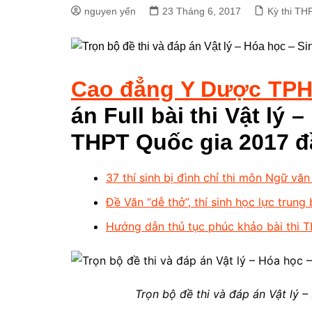
nguyen yến
23 Tháng 6, 2017
Kỳ thi TH
Cao đẳng Y Dược TP
án Full bài thi Vật lý 
THPT Quốc gia 2017 đầ
37 thí sinh bị đình chỉ thi môn Ngữ vă
Đề Văn “dễ thở”, thí sinh học lực trung
Hướng dẫn thủ tục phúc khảo bài thi 
Trọn bộ đề thi và đáp án Vật lý 