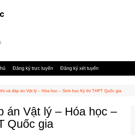
ợc
c
chủ
Đăng ký trực tuyến
Đăng ký xét tuyển
thi và đáp án Vật lý – Hóa học – Sinh học Kỳ thi THPT Quốc gia
p án Vật lý – Hóa học –
T Quốc gia