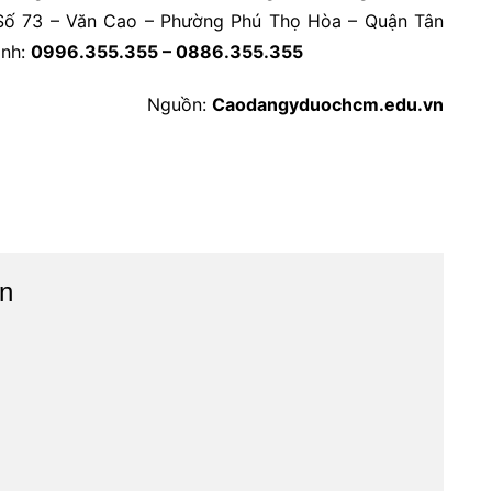
hỉ: Số 73 – Văn Cao – Phường Phú Thọ Hòa – Quận Tân
inh:
0996.355.355 – 0886.355.355
Nguồn:
Caodangyduochcm.edu.vn
n