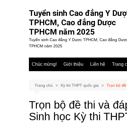
Chuyển
đến
Tuyển sinh Cao đẳng Y Dư
phần
TPHCM, Cao đẳng Dược
nội
TPHCM năm 2025
dung
Tuyển sinh Cao đẳng Y Dược TPHCM, Cao đẳng Dượ
TPHCM năm 2025
Chúc mừng!
Giới thiệu
Liên hệ
Trang 
Trang chủ
Kỳ thi THPT quốc gia
Trọn bộ đề 
Trọn bộ đề thi và đá
Sinh học Kỳ thi THP