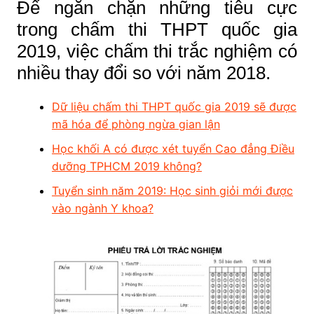
Để ngăn chặn những tiêu cực
trong chấm thi THPT quốc gia
2019, việc chấm thi trắc nghiệm có
nhiều thay đổi so với năm 2018.
Dữ liệu chấm thi THPT quốc gia 2019 sẽ được
mã hóa để phòng ngừa gian lận
Học khối A có được xét tuyển Cao đẳng Điều
dưỡng TPHCM 2019 không?
Tuyển sinh năm 2019: Học sinh giỏi mới được
vào ngành Y khoa?