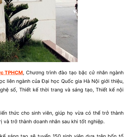
ợc TPHCM
, Chương trình đào tạo bậc cử nhân ngành
c liên ngành của Đại học Quốc gia Hà Nội giới thiệu,
ệ số, Thiết kế thời trang và sáng tạo, Thiết kế nội
ến thức cho sinh viên, giúp họ vừa có thể trở thành
ị và trở thành doanh nhân sau khi tốt nghiệp.
 kế sáng tạo sẽ tuyển 150 sinh viên dựa trên bốn tổ