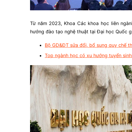
Từ năm 2023, Khoa Các khoa học liên ngành
hướng đào tạo nghệ thuật tại Đại học Quốc g
Bộ GD&ĐT sửa đổi, bổ sung quy chế th
Top ngành học có xu hướng tuyển sinh 