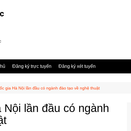
ợc
c
chủ
Đăng ký trực tuyến
Đăng ký xét tuyển
ốc gia Hà Nội lần đầu có ngành đào tạo về nghệ thuật
 Nội lần đầu có ngành
ật