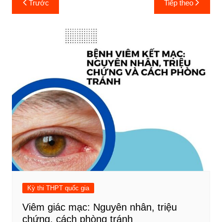
Trước
Tiếp theo
hướng
bài
viết
Kỳ thi THPT quốc gia
Viêm giác mạc: Nguyên nhân, triệu
chứng, cách phòng tránh